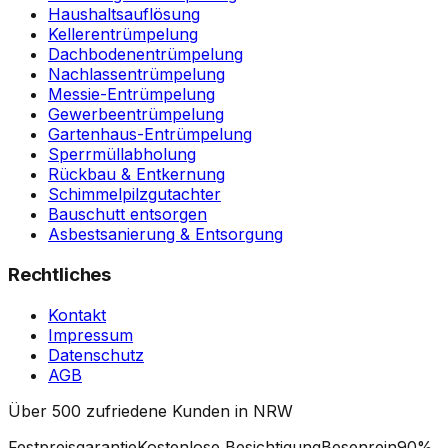
Haushaltsauflösung
Kellerentrümpelung
Dachbodenentrümpelung
Nachlassentrümpelung
Messie-Entrümpelung
Gewerbeentrümpelung
Gartenhaus-Entrümpelung
Sperrmüllabholung
Rückbau & Entkernung
Schimmelpilzgutachter
Bauschutt entsorgen
Asbestsanierung & Entsorgung
Rechtliches
Kontakt
Impressum
Datenschutz
AGB
Über 500 zufriedene Kunden in NRW
Festpreisgarantie
Kostenlose Besichtigung
Besenrein
90%