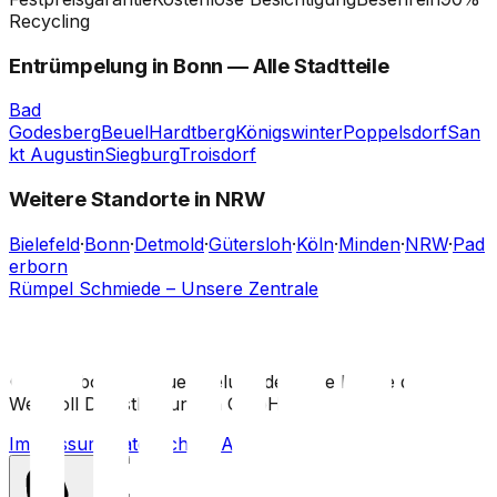
Recycling
Entrümpelung in
Bonn
— Alle Stadtteile
Bad
Godesberg
Beuel
Hardtberg
Königswinter
Poppelsdorf
San
kt Augustin
Siegburg
Troisdorf
Weitere Standorte in NRW
Bielefeld
·
Bonn
·
Detmold
·
Gütersloh
·
Köln
·
Minden
·
NRW
·
Pad
erborn
Rümpel Schmiede – Unsere Zentrale
©
2026
bonn-entruempelung.de
·
Eine Marke der
Wertvoll Dienstleistungen GmbH
Impressum
|
Datenschutz
|
AGB