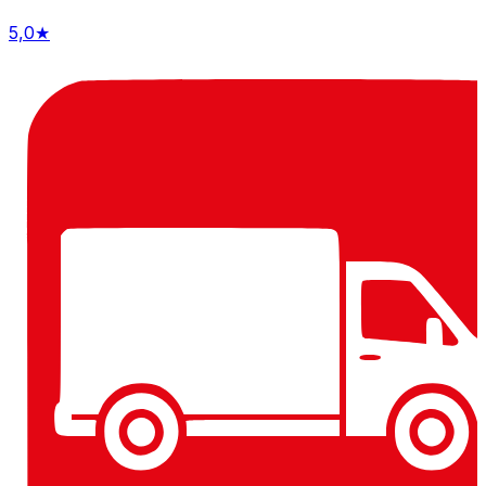
5,0
★