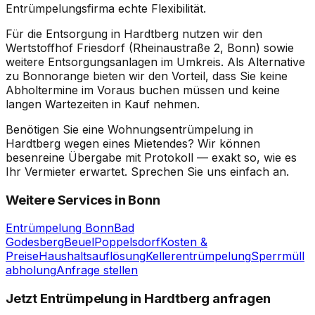
Entrümpelungsfirma echte Flexibilität.
Für die Entsorgung in Hardtberg nutzen wir den
Wertstoffhof Friesdorf (Rheinaustraße 2, Bonn) sowie
weitere Entsorgungsanlagen im Umkreis. Als Alternative
zu Bonnorange bieten wir den Vorteil, dass Sie keine
Abholtermine im Voraus buchen müssen und keine
langen Wartezeiten in Kauf nehmen.
Benötigen Sie eine Wohnungsentrümpelung in
Hardtberg wegen eines Mietendes? Wir können
besenreine Übergabe mit Protokoll — exakt so, wie es
Ihr Vermieter erwartet. Sprechen Sie uns einfach an.
Weitere Services in Bonn
Entrümpelung Bonn
Bad
Godesberg
Beuel
Poppelsdorf
Kosten &
Preise
Haushaltsauflösung
Kellerentrümpelung
Sperrmüll
abholung
Anfrage stellen
Jetzt Entrümpelung in Hardtberg anfragen