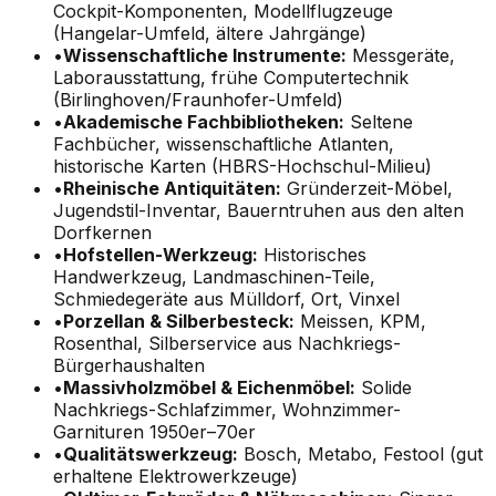
Cockpit-Komponenten, Modellflugzeuge
(Hangelar-Umfeld, ältere Jahrgänge)
•
Wissenschaftliche Instrumente:
Messgeräte,
Laborausstattung, frühe Computertechnik
(Birlinghoven/Fraunhofer-Umfeld)
•
Akademische Fachbibliotheken:
Seltene
Fachbücher, wissenschaftliche Atlanten,
historische Karten (HBRS-Hochschul-Milieu)
•
Rheinische Antiquitäten:
Gründerzeit-Möbel,
Jugendstil-Inventar, Bauerntruhen aus den alten
Dorfkernen
•
Hofstellen-Werkzeug:
Historisches
Handwerkzeug, Landmaschinen-Teile,
Schmiedegeräte aus Mülldorf, Ort, Vinxel
•
Porzellan & Silberbesteck:
Meissen, KPM,
Rosenthal, Silberservice aus Nachkriegs-
Bürgerhaushalten
•
Massivholzmöbel & Eichenmöbel:
Solide
Nachkriegs-Schlafzimmer, Wohnzimmer-
Garnituren 1950er–70er
•
Qualitätswerkzeug:
Bosch, Metabo, Festool (gut
erhaltene Elektrowerkzeuge)