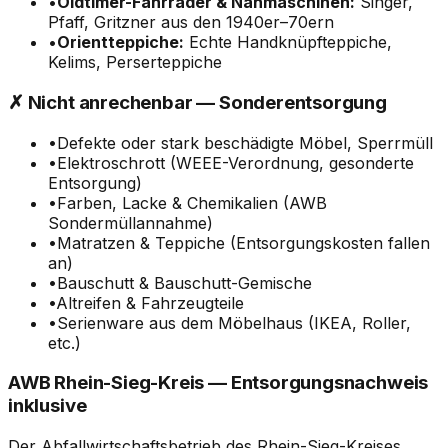
•
Oldtimer-Fahrräder & Nähmaschinen:
Singer,
Pfaff, Gritzner aus den 1940er–70ern
•
Orientteppiche:
Echte Handknüpfteppiche,
Kelims, Perserteppiche
✗ Nicht anrechenbar — Sonderentsorgung
•
Defekte oder stark beschädigte Möbel, Sperrmüll
•
Elektroschrott (WEEE-Verordnung, gesonderte
Entsorgung)
•
Farben, Lacke & Chemikalien (AWB
Sondermüllannahme)
•
Matratzen & Teppiche (Entsorgungskosten fallen
an)
•
Bauschutt & Bauschutt-Gemische
•
Altreifen & Fahrzeugteile
•
Serienware aus dem Möbelhaus (IKEA, Roller,
etc.)
AWB Rhein-Sieg-Kreis — Entsorgungsnachweis
inklusive
Der Abfallwirtschaftsbetrieb des Rhein-Sieg-Kreises