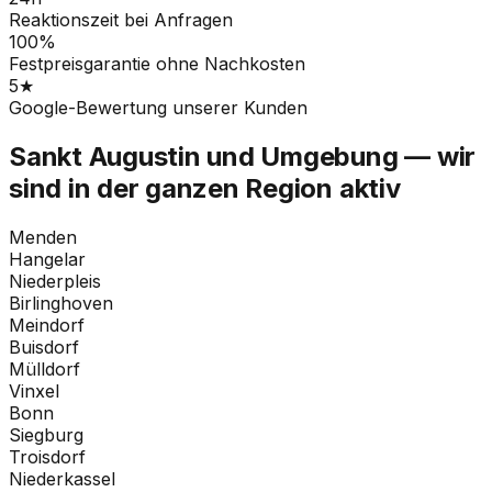
Reaktionszeit bei Anfragen
100%
Festpreisgarantie ohne Nachkosten
5★
Google-Bewertung unserer Kunden
Sankt Augustin und Umgebung — wir
sind in der ganzen Region aktiv
Menden
Hangelar
Niederpleis
Birlinghoven
Meindorf
Buisdorf
Mülldorf
Vinxel
Bonn
Siegburg
Troisdorf
Niederkassel