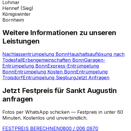
Lohmar
Hennef (Sieg)
Königswinter
Bornheim
Weitere Informationen zu unseren
Leistungen
Nachlassentrümpelung Bonn
Haushaltsauflösung nach
Todesfall
Erbengemeinschaften Bonn
Garagen-
Entrümpelung Bonn
Express-Entrümpelung
Bonn
Entrümpelung Kosten Bonn
Entrümpelung
Troisdorf
Entrümpelung Siegburg
Jetzt Anfragen
Jetzt Festpreis für Sankt Augustin
anfragen
Fotos per WhatsApp schicken — Festpreis in unter 60
Minuten. Kostenlos und unverbindlich.
FESTPREIS BERECHNEN
0800 / 006 0970