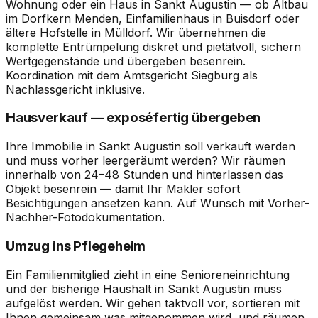
Wohnung oder ein Haus in Sankt Augustin — ob Altbau
im Dorfkern Menden, Einfamilienhaus in Buisdorf oder
ältere Hofstelle in Mülldorf. Wir übernehmen die
komplette Entrümpelung diskret und pietätvoll, sichern
Wertgegenstände und übergeben besenrein.
Koordination mit dem Amtsgericht Siegburg als
Nachlassgericht inklusive.
Hausverkauf — exposéfertig übergeben
Ihre Immobilie in Sankt Augustin soll verkauft werden
und muss vorher leergeräumt werden? Wir räumen
innerhalb von 24–48 Stunden und hinterlassen das
Objekt besenrein — damit Ihr Makler sofort
Besichtigungen ansetzen kann. Auf Wunsch mit Vorher-
Nachher-Fotodokumentation.
Umzug ins Pflegeheim
Ein Familienmitglied zieht in eine Senioreneinrichtung
und der bisherige Haushalt in Sankt Augustin muss
aufgelöst werden. Wir gehen taktvoll vor, sortieren mit
Ihnen gemeinsam was mitgenommen wird, und räumen