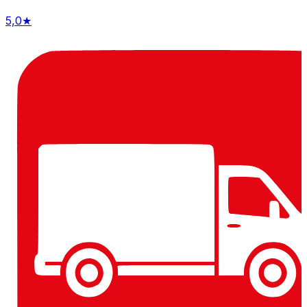
5,0
★